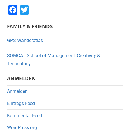
F
T
a
wi
FAMILY & FRIENDS
c
tt
e
er
GPS Wanderatlas
b
o
SOMCAT School of Management, Creativity &
o
Technology
k
ANMELDEN
Anmelden
Eintrags-Feed
Kommentar-Feed
WordPress.org