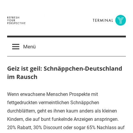
Zum
Inhalt
springen
Terminal
The
Digital
Y
Menü
Business
Magazine
Geiz ist geil: Schnäppchen-Deutschland
im Rausch
10.
terminal-
Urbi
Wenn erwachsene Menschen Prospekte mit
Februar
y
et
fettgedruckten vermeintlichen Schnäppchen
2016
orbi
durchblättern, geht es ihnen kaum anders als kleinen
Kindern, die auf bunt funkelnde Anzeigen anspringen.
20% Rabatt, 30% Discount oder sogar 65% Nachlass auf