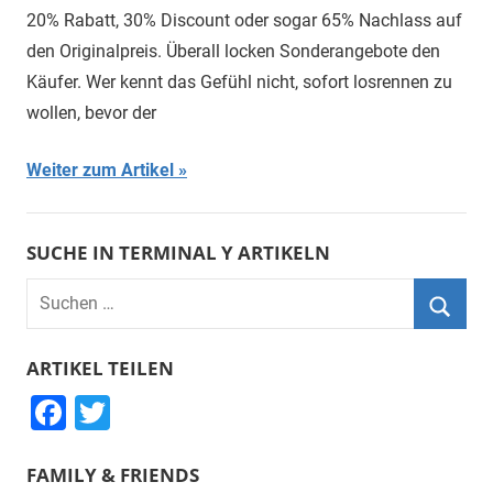
20% Rabatt, 30% Discount oder sogar 65% Nachlass auf
den Originalpreis. Überall locken Sonderangebote den
Käufer. Wer kennt das Gefühl nicht, sofort losrennen zu
wollen, bevor der
Weiter zum Artikel
SUCHE IN TERMINAL Y ARTIKELN
Suchen
nach:
Suche
ARTIKEL TEILEN
F
T
a
wi
FAMILY & FRIENDS
c
tt