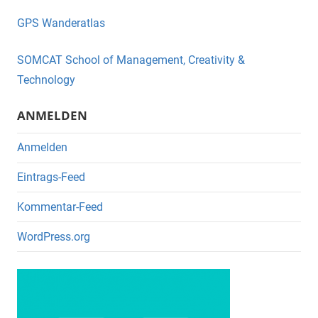
e
er
GPS Wanderatlas
b
o
SOMCAT School of Management, Creativity &
o
Technology
k
ANMELDEN
Anmelden
Eintrags-Feed
Kommentar-Feed
WordPress.org