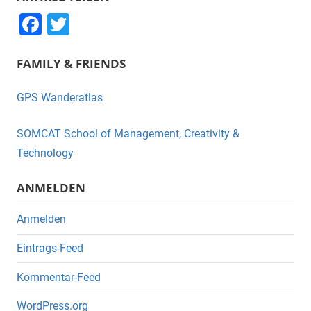
F
T
a
wi
FAMILY & FRIENDS
c
tt
e
er
GPS Wanderatlas
b
o
SOMCAT School of Management, Creativity &
o
Technology
k
ANMELDEN
Anmelden
Eintrags-Feed
Kommentar-Feed
WordPress.org