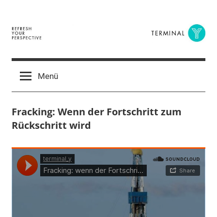
Zum
Inhalt
springen
Terminal
The
Digital
Y
Menü
Business
Magazine
Fracking: Wenn der Fortschritt zum
Rückschritt wird
8.
terminal-
Urbi
Juni
y
et
2015
orbi