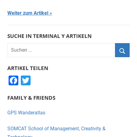
Weiter zum Artikel
SUCHE IN TERMINAL Y ARTIKELN
Suchen
nach:
Suche
ARTIKEL TEILEN
F
T
a
wi
FAMILY & FRIENDS
c
tt
e
er
GPS Wanderatlas
b
o
SOMCAT School of Management, Creativity &