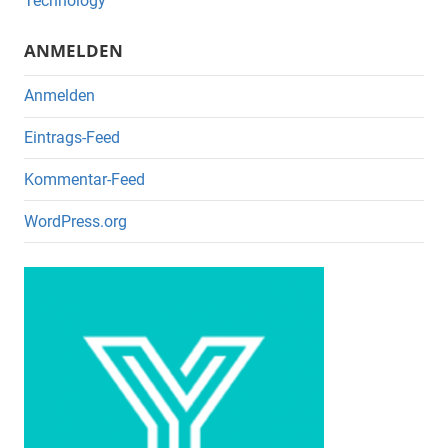
o
Technology
k
ANMELDEN
Anmelden
Eintrags-Feed
Kommentar-Feed
WordPress.org