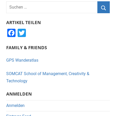
Suchen
nach:
Suche
ARTIKEL TEILEN
F
T
a
wi
FAMILY & FRIENDS
c
tt
e
er
GPS Wanderatlas
b
o
SOMCAT School of Management, Creativity &
o
Technology
k
ANMELDEN
Anmelden