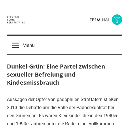
Zum
Inhalt
springen
Terminal
The
Digital
Y
Menü
Business
Magazine
Dunkel-Grün: Eine Partei zwischen
sexueller Befreiung und
Kindesmissbrauch
14.
terminal-
Urbi
Aussagen der Opfer von pädophilen Straftätern stießen
Juli
y
et
2013 die Debatte um die Rolle der Pädosexualität bei
2015
orbi
den Grünen an. Es waren Kleinkinder, die in den 1980er
und 1990er Jahren unter die Räder einer vollkommen