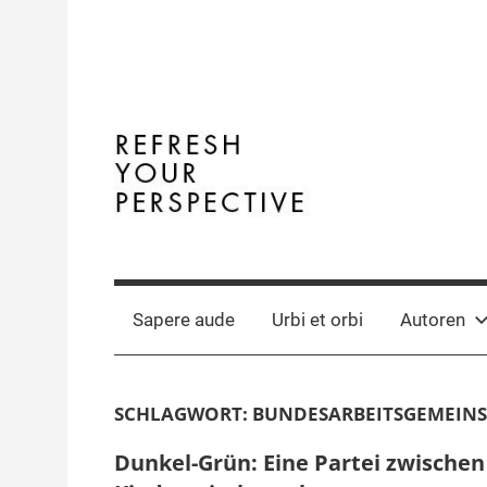
Zum
Inhalt
springen
Terminal
The
Digital
Y
Business
Sapere aude
Urbi et orbi
Autoren
Magazine
SCHLAGWORT:
BUNDESARBEITSGEMEINS
Dunkel-Grün: Eine Partei zwischen