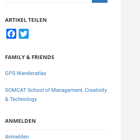
nach:
Suchen
ARTIKEL TEILEN
F
T
a
wi
c
tt
FAMILY & FRIENDS
e
er
b
GPS Wanderatlas
o
SOMCAT School of Management, Creativity
o
& Technology
k
ANMELDEN
Anmelden