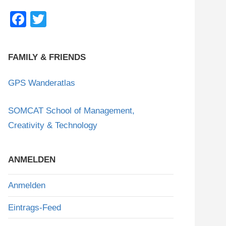
F
T
a
wi
c
tt
FAMILY & FRIENDS
e
er
b
GPS Wanderatlas
o
SOMCAT School of Management,
o
Creativity & Technology
k
ANMELDEN
Anmelden
Eintrags-Feed