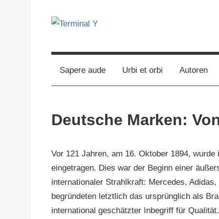
Zum
Inhalt
springen
The
Terminal
Digital
Business
Y
Sapere aude
Urbi et orbi
Autoren
Magazine
Deutsche Marken: Von
15.
terminal-
Urbi
Vor 121 Jahren, am 16. Oktober 1894, wurde i
Oktober
y
et
eingetragen. Dies war der Beginn einer äußer
2015
orbi
internationaler Strahlkraft: Mercedes, Adida
begründeten letztlich das ursprünglich als B
international geschätzter Inbegriff für Qualit