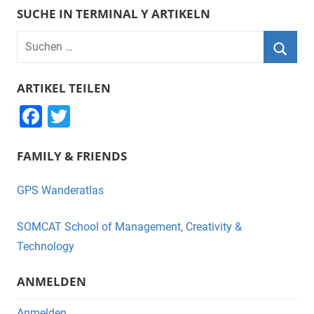
SUCHE IN TERMINAL Y ARTIKELN
Suchen
nach:
Suche
ARTIKEL TEILEN
F
T
a
wi
FAMILY & FRIENDS
c
tt
e
er
GPS Wanderatlas
b
o
SOMCAT School of Management, Creativity &
o
Technology
k
ANMELDEN
Anmelden