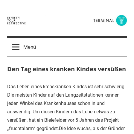
Zum
Inhalt
springen
Terminal
The
Digital
Y
Menü
Business
Magazine
Den Tag eines kranken Kindes versüßen
9.
terminal-
Urbi
Das Leben eines krebskranken Kindes ist sehr schwierig.
April
y
et
Die meisten Kinder auf den Langzeitstationen kennen
2015
orbi
jeden Winkel des Krankenhauses schon in und
auswendig. Um diesen Kindern das Leben etwas zu
versüßen, hat ein Bielefelder vor 5 Jahren das Projekt
„fruchtalarm“ gegründet.
Die Idee wuchs, als der Gründer