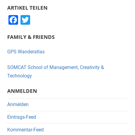
Suche
ARTIKEL TEILEN
F
T
a
wi
FAMILY & FRIENDS
c
tt
e
er
GPS Wanderatlas
b
o
SOMCAT School of Management, Creativity &
o
Technology
k
ANMELDEN
Anmelden
Eintrags-Feed
Kommentar-Feed