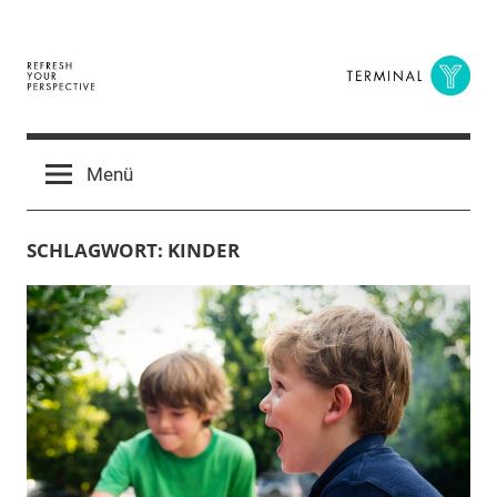
Zum
Inhalt
springen
Terminal
The
Digital
Y
Menü
Business
Magazine
SCHLAGWORT:
KINDER