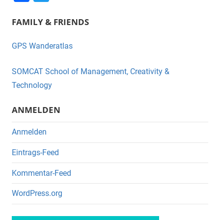
a
wi
FAMILY & FRIENDS
c
tt
e
er
GPS Wanderatlas
b
o
SOMCAT School of Management, Creativity &
o
Technology
k
ANMELDEN
Anmelden
Eintrags-Feed
Kommentar-Feed
WordPress.org