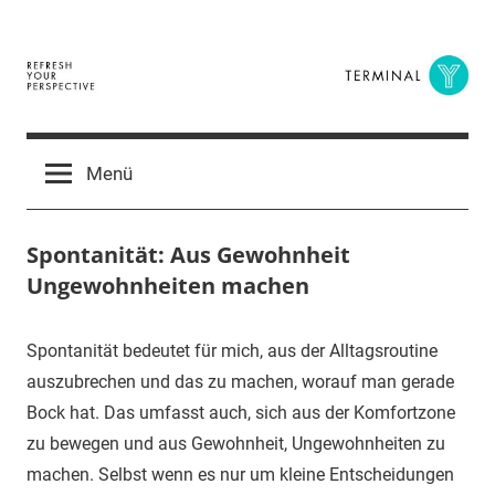
Zum
Inhalt
springen
Terminal
The
Digital
Y
Menü
Business
Magazine
Spontanität: Aus Gewohnheit
Ungewohnheiten machen
12.
terminal-
Urbi
Spontanität bedeutet für mich, aus der Alltagsroutine
April
y
et
auszubrechen und das zu machen, worauf man gerade
2017
orbi
Bock hat. Das umfasst auch, sich aus der Komfortzone
zu bewegen und aus Gewohnheit, Ungewohnheiten zu
machen. Selbst wenn es nur um kleine Entscheidungen