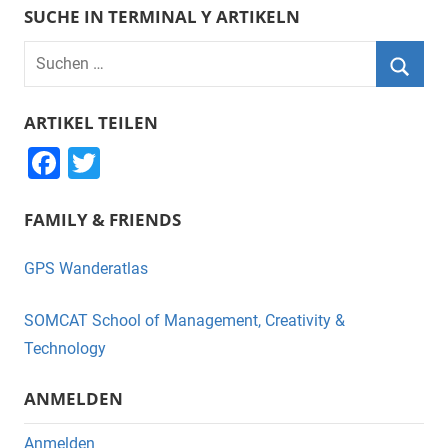
SUCHE IN TERMINAL Y ARTIKELN
Suchen
nach:
Suche
ARTIKEL TEILEN
F
T
a
wi
FAMILY & FRIENDS
c
tt
e
er
GPS Wanderatlas
b
o
SOMCAT School of Management, Creativity &
o
Technology
k
ANMELDEN
Anmelden