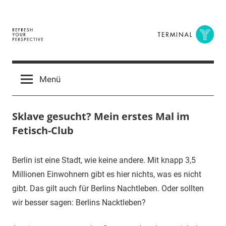
Zum
Inhalt
springen
Terminal
The
Digital
Y
Menü
Business
Magazine
Sklave gesucht? Mein erstes Mal im
Fetisch-Club
14.
terminal-
Urbi
Berlin ist eine Stadt, wie keine andere. Mit knapp 3,5
Juni
y
et
Millionen Einwohnern gibt es hier nichts, was es nicht
2017
orbi
gibt. Das gilt auch für Berlins Nachtleben. Oder sollten
wir besser sagen: Berlins Nacktleben?