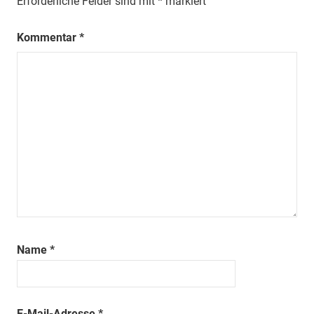
Erforderliche Felder sind mit
*
markiert
Kommentar
*
Name
*
E-Mail-Adresse
*