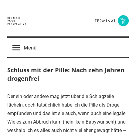
Zum
Inhalt
springen
Terminal
The
Digital
Y
Menü
Business
Magazine
Schluss mit der Pille: Nach zehn Jahren
drogenfrei
7.
terminal-
Urbi
Der ein oder andere mag jetzt über die Schlagzeile
Februar
y
et
lächeln, doch tatsächlich habe ich die Pille als Droge
2016
orbi
empfunden und das ist sie auch, wenn auch eine legale.
Wie es zum Abbruch kam (nein, kein Babywunsch!) und
weshalb ich es alles auch nicht viel eher gewagt hätte –