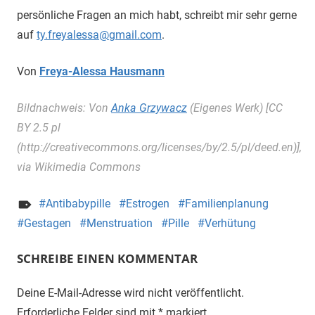
persönliche Fragen an mich habt, schreibt mir sehr gerne
auf
ty.freyalessa@gmail.com
.
Von
Freya-Alessa Hausmann
Bildnachweis: Von
Anka Grzywacz
(Eigenes Werk) [CC
BY 2.5 pl
(http://creativecommons.org/licenses/by/2.5/pl/deed.en)],
via Wikimedia Commons
Antibabypille
Estrogen
Familienplanung
Gestagen
Menstruation
Pille
Verhütung
SCHREIBE EINEN KOMMENTAR
Deine E-Mail-Adresse wird nicht veröffentlicht.
Erforderliche Felder sind mit
*
markiert