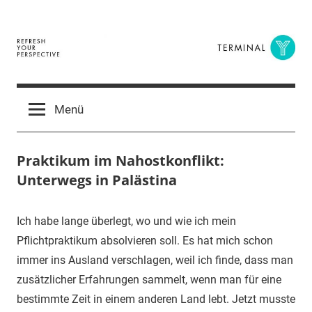
Zum
Inhalt
springen
Terminal
The
Digital
Y
Menü
Business
Magazine
Praktikum im Nahostkonflikt:
Unterwegs in Palästina
19.
terminal-
Urbi
Ich habe lange überlegt, wo und wie ich mein
März
y
et
Pflichtpraktikum absolvieren soll. Es hat mich schon
2015
orbi
immer ins Ausland verschlagen, weil ich finde, dass man
zusätzlicher Erfahrungen sammelt, wenn man für eine
bestimmte Zeit in einem anderen Land lebt. Jetzt musste