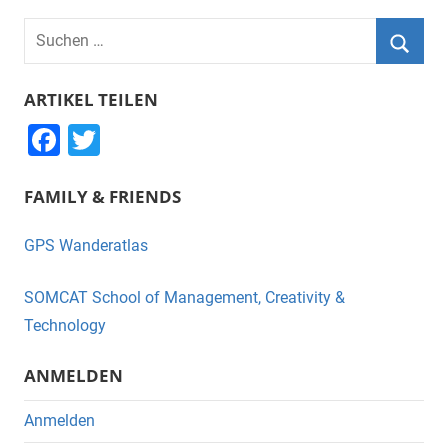
Suchen
nach:
Suche
ARTIKEL TEILEN
F
T
a
wi
FAMILY & FRIENDS
c
tt
e
er
GPS Wanderatlas
b
o
SOMCAT School of Management, Creativity &
o
Technology
k
ANMELDEN
Anmelden