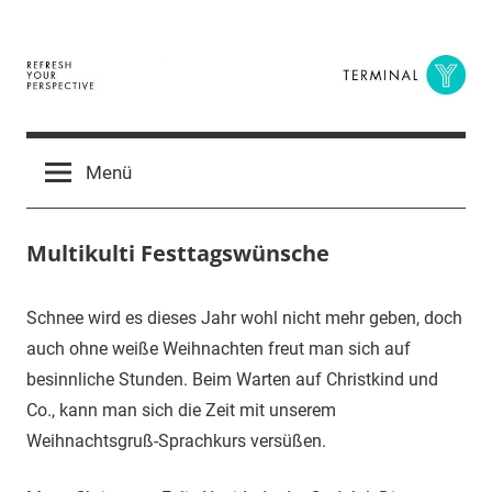
Zum
Inhalt
springen
Terminal
The
Digital
Y
Menü
Business
Magazine
Multikulti Festtagswünsche
23.
terminal-
Urbi
Schnee wird es dieses Jahr wohl nicht mehr geben, doch
Dezember
y
et
auch ohne weiße Weihnachten freut man sich auf
2014
orbi
besinnliche Stunden. Beim Warten auf Christkind und
Co., kann man sich die Zeit mit unserem
Weihnachtsgruß-Sprachkurs versüßen.