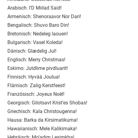
Arabisch: I’D Miilad Said!
Armenisch: Shenoraavor Nor Dari!
Bengalisch: Shuvo Baro Din!
Bretonisch: Nedeleg laouen!
Bulgarisch: Vasel Koleda!
Dänisch: Glædelig Jul!
Englisch: Merry Christmas!
Eskimo: Jutdlime pivdluarit!
Finnisch: Hyvää Joulua!
Flämisch: Zalig Kerstfeest!
Französisch: Joyeux Noël!
Georgisch: Gilotsavt Krist’es Shobas!
Griechisch: Kala Christougenna!
Hausa: Barka da Kirsimatikuma!
Hawaiianisch: Mele Kalikimaka!
Hebräisch: Mo’adim Lesimkha!