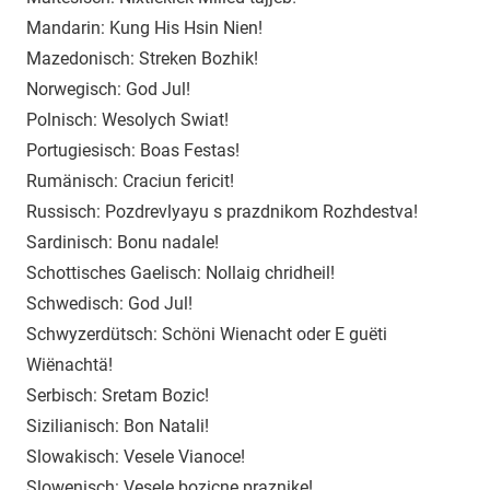
Mandarin: Kung His Hsin Nien!
Mazedonisch: Streken Bozhik!
Norwegisch: God Jul!
Polnisch: Wesolych Swiat!
Portugiesisch: Boas Festas!
Rumänisch: Craciun fericit!
Russisch: Pozdrevlyayu s prazdnikom Rozhdestva!
Sardinisch: Bonu nadale!
Schottisches Gaelisch: Nollaig chridheil!
Schwedisch: God Jul!
Schwyzerdütsch: Schöni Wienacht oder E guëti
Wiënachtä!
Serbisch: Sretam Bozic!
Sizilianisch: Bon Natali!
Slowakisch: Vesele Vianoce!
Slowenisch: Vesele bozicne praznike!