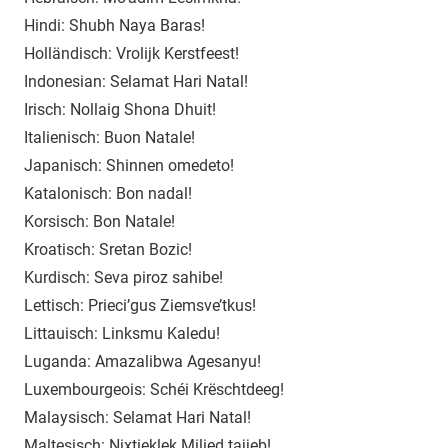
Hindi: Shubh Naya Baras!
Holländisch: Vrolijk Kerstfeest!
Indonesian: Selamat Hari Natal!
Irisch: Nollaig Shona Dhuit!
Italienisch: Buon Natale!
Japanisch: Shinnen omedeto!
Katalonisch: Bon nadal!
Korsisch: Bon Natale!
Kroatisch: Sretan Bozic!
Kurdisch: Seva piroz sahibe!
Lettisch: Prieci’gus Ziemsve’tkus!
Littauisch: Linksmu Kaledu!
Luganda: Amazalibwa Agesanyu!
Luxembourgeois: Schéi Krëschtdeeg!
Malaysisch: Selamat Hari Natal!
Maltesisch: Nixtieklek Milied tajjeb!