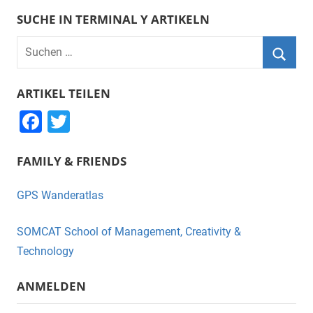
SUCHE IN TERMINAL Y ARTIKELN
Suchen
nach:
Suche
ARTIKEL TEILEN
F
T
a
wi
FAMILY & FRIENDS
c
tt
e
er
GPS Wanderatlas
b
o
SOMCAT School of Management, Creativity &
o
Technology
k
ANMELDEN