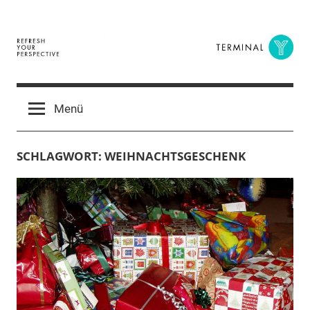
Zum
Inhalt
springen
Terminal
The
Digital
Y
Menü
Business
Magazine
SCHLAGWORT:
WEIHNACHTSGESCHENK