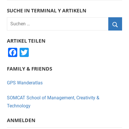
SUCHE IN TERMINAL Y ARTIKELN
Suchen
nach:
Suche
ARTIKEL TEILEN
F
T
a
wi
FAMILY & FRIENDS
c
tt
e
er
GPS Wanderatlas
b
o
SOMCAT School of Management, Creativity &
o
Technology
k
ANMELDEN