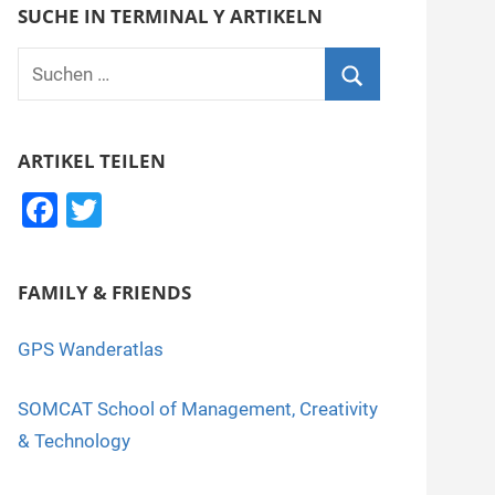
SUCHE IN TERMINAL Y ARTIKELN
Suchen
nach:
Suchen
ARTIKEL TEILEN
F
T
a
wi
c
tt
FAMILY & FRIENDS
e
er
b
GPS Wanderatlas
o
SOMCAT School of Management, Creativity
o
& Technology
k