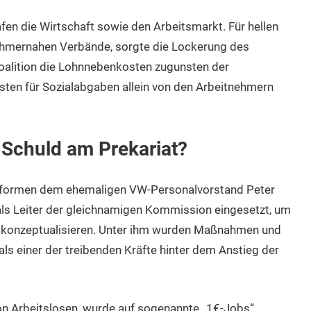
en die Wirtschaft sowie den Arbeitsmarkt. Für hellen
ehmernahen Verbände, sorgte die Lockerung des
oalition die Lohnnebenkosten zugunsten der
sten für Sozialabgaben allein von den Arbeitnehmern
Schuld am Prekariat?
eformen dem ehemaligen VW-Personalvorstand Peter
als Leiter der gleichnamigen Kommission eingesetzt, um
u konzeptualisieren. Unter ihm wurden Maßnahmen und
als einer der treibenden Kräfte hinter dem Anstieg der
on Arbeitslosen, wurde auf sogenannte „1€-Jobs“