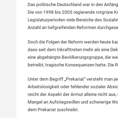
Das politische Deutschland war in den Anfän
13.
terminal-
Urbi
November
y
et
Die von 1998 bis 2005 regierende rotgrüne Ko
2016
orbi
Legislaturperioden viele Bereiche des Sozialst
Anzahl an tiefgreifenden Reformen durchgese
Doch die Folgen der Reform werden heute kaum
dass seit dem Inkrafttreten mehr als eine Dek
eine abgehängte Bevölkerungsgruppe, die wed
betreibt, tragische Konsequenzen hatte. Die 
Unter dem Begriff „Prekariat“ versteht man j
Arbeitslosigkeit oder fehlender sozialer Abs
reicht der Aspekt der Armut alleine nicht aus,
Mangel an Aufstiegswillen und schwierige Wo
dem Prekariat zuschreibt.