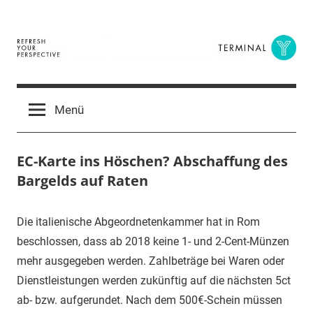
Zum
Inhalt
springen
Terminal
The
Digital
Y
Menü
Business
Magazine
EC-Karte ins Höschen? Abschaffung des
Bargelds auf Raten
31.
terminal-
Urbi
Die italienische Abgeordnetenkammer hat in Rom
Mai
y
et
beschlossen, dass ab 2018 keine 1- und 2-Cent-Münzen
2017
orbi
mehr ausgegeben werden. Zahlbeträge bei Waren oder
Dienstleistungen werden zukünftig auf die nächsten 5ct
ab- bzw. aufgerundet. Nach dem 500€-Schein müssen