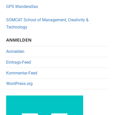
e
er
GPS Wanderatlas
b
o
SOMCAT School of Management, Creativity &
o
Technology
k
ANMELDEN
Anmelden
Eintrags-Feed
Kommentar-Feed
WordPress.org