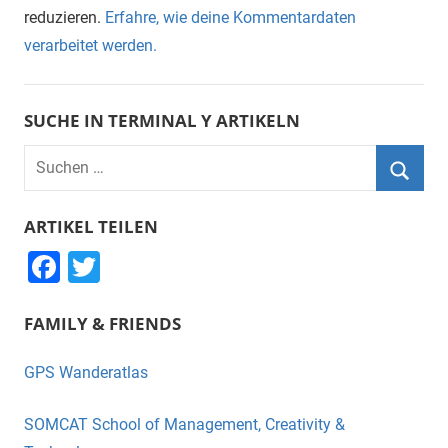
reduzieren.
Erfahre, wie deine Kommentardaten
verarbeitet werden.
SUCHE IN TERMINAL Y ARTIKELN
Suchen
nach:
Suche
ARTIKEL TEILEN
F
T
a
wi
FAMILY & FRIENDS
c
tt
e
er
GPS Wanderatlas
b
o
SOMCAT School of Management, Creativity &