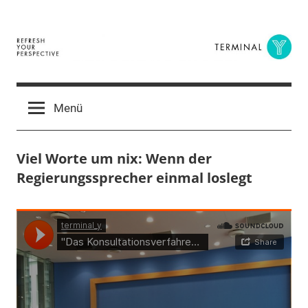
Zum
Inhalt
springen
Terminal
The
Digital
Y
Menü
Business
Magazine
Viel Worte um nix: Wenn der
Regierungssprecher einmal loslegt
11.
terminal-
Urbi
Juni
y
et
2015
orbi