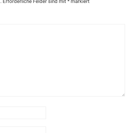
.
Erforderliche Felder sind mit
*
markiert