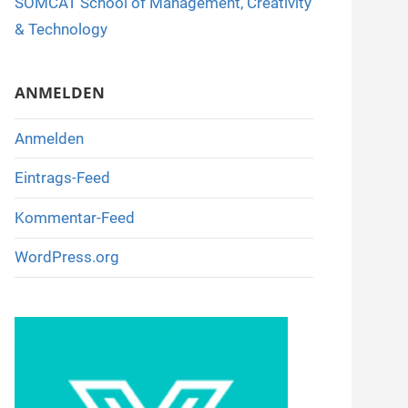
SOMCAT School of Management, Creativity
o
& Technology
k
ANMELDEN
Anmelden
Eintrags-Feed
Kommentar-Feed
WordPress.org