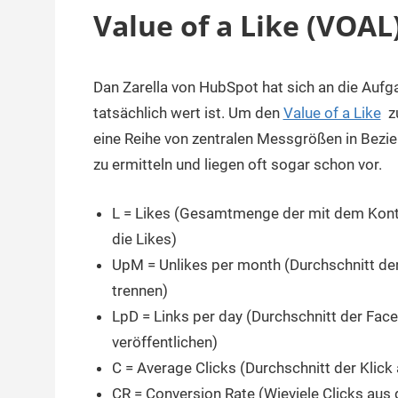
Value of a Like (VOAL
Dan Zarella von HubSpot hat sich an die Auf
28.
terminal-
Sapere
Mai
y
aude
tatsächlich wert ist. Um den
Value of a Like
zu
2019
eine Reihe von zentralen Messgrößen in Bezi
zu ermitteln und liegen oft sogar schon vor.
L = Likes (Gesamtmenge der mit dem Kont
die Likes)
UpM = Unlikes per month (Durchschnitt der
trennen)
LpD = Links per day (Durchschnitt der Faceb
veröffentlichen)
C = Average Clicks (Durchschnitt der Klic
CR = Conversion Rate (Wieviele Clicks aus 