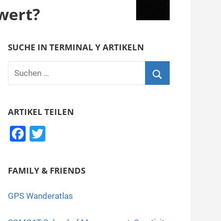
 wert?
SUCHE IN TERMINAL Y ARTIKELN
Suchen
nach:
Suchen
ARTIKEL TEILEN
F
T
a
wi
c
tt
FAMILY & FRIENDS
e
er
b
GPS Wanderatlas
o