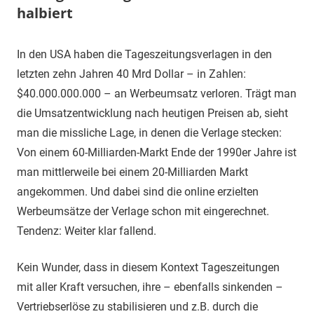
halbiert
11.
terminal-
Sapere
In den USA haben die Tageszeitungsverlagen in den
Juli
y
aude
letzten zehn Jahren 40 Mrd Dollar – in Zahlen:
2019
$40.000.000.000 – an Werbeumsatz verloren. Trägt man
die Umsatzentwicklung nach heutigen Preisen ab, sieht
man die missliche Lage, in denen die Verlage stecken:
Von einem 60-Milliarden-Markt Ende der 1990er Jahre ist
man mittlerweile bei einem 20-Milliarden Markt
angekommen. Und dabei sind die online erzielten
Werbeumsätze der Verlage schon mit eingerechnet.
Tendenz: Weiter klar fallend.
Kein Wunder, dass in diesem Kontext Tageszeitungen
mit aller Kraft versuchen, ihre – ebenfalls sinkenden –
Vertriebserlöse zu stabilisieren und z.B. durch die