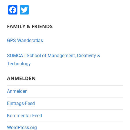
F
T
a
wi
FAMILY & FRIENDS
c
tt
e
er
GPS Wanderatlas
b
o
SOMCAT School of Management, Creativity &
o
Technology
k
ANMELDEN
Anmelden
Eintrags-Feed
Kommentar-Feed
WordPress.org