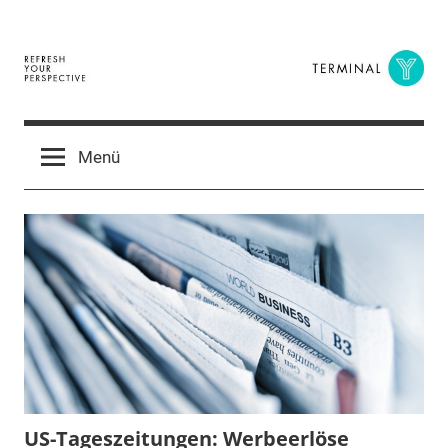
Zum
Inhalt
springen
Terminal
The
Digital
Y
Menü
Business
Magazine
US-Tageszeitungen: Werbeerlöse