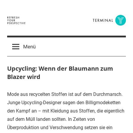
Zum
Inhalt
springen
Terminal
The
Digital
Y
Menü
Business
Magazine
Upcycling: Wenn der Blaumann zum
Blazer wird
8.
terminal-
Urbi
Mode aus recycelten Stoffen ist auf dem Durchmarsch.
Mai
y
et
Junge Upcycling-Designer sagen den Billigmodeketten
2015
orbi
den Kampf an – mit Kleidung aus Stoffen, die eigentlich
auf dem Müll landen sollten. In Zeiten von
Überproduktion und Verschwendung setzen sie ein