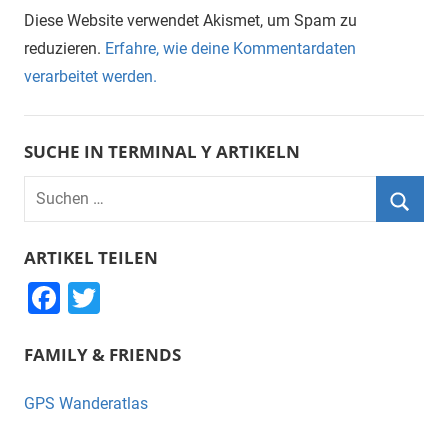
Diese Website verwendet Akismet, um Spam zu
reduzieren.
Erfahre, wie deine Kommentardaten
verarbeitet werden.
SUCHE IN TERMINAL Y ARTIKELN
Suchen
nach:
Suche
ARTIKEL TEILEN
F
T
a
wi
FAMILY & FRIENDS
c
tt
e
er
GPS Wanderatlas
b