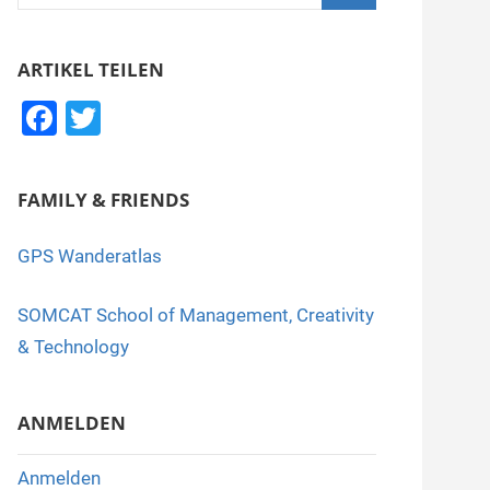
nach:
Suchen
ARTIKEL TEILEN
F
T
a
wi
c
tt
FAMILY & FRIENDS
e
er
b
GPS Wanderatlas
o
SOMCAT School of Management, Creativity
o
& Technology
k
ANMELDEN
Anmelden