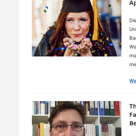
Ap
Die
Un
Ba
Wa
ma
me
We
Th
Fa
Be