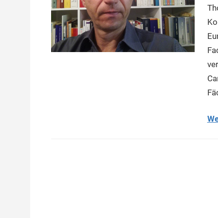
Th
Ko
Eu
Fa
ver
Ca
Fä
We