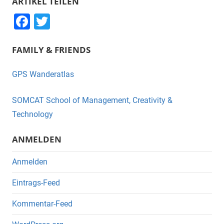
ARTIKEL TEILEN
F
T
a
wi
FAMILY & FRIENDS
c
tt
e
er
GPS Wanderatlas
b
o
SOMCAT School of Management, Creativity &
o
Technology
k
ANMELDEN
Anmelden
Eintrags-Feed
Kommentar-Feed