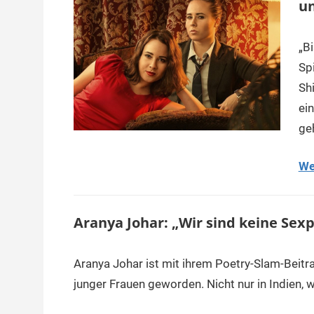
un
„B
Spi
Shi
ei
ge
We
Aranya Johar: „Wir sind keine Sex
Aranya Johar ist mit ihrem Poetry-Slam-Beitr
junger Frauen geworden. Nicht nur in Indien, w