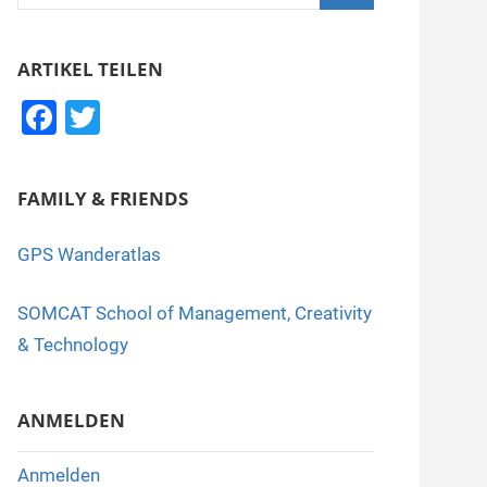
nach:
Suchen
ARTIKEL TEILEN
F
T
a
wi
c
tt
FAMILY & FRIENDS
e
er
b
GPS Wanderatlas
o
SOMCAT School of Management, Creativity
o
& Technology
k
ANMELDEN
Anmelden