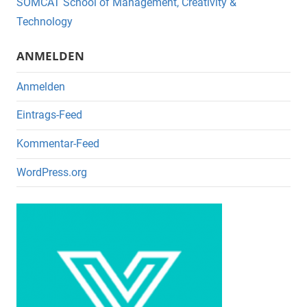
o
SOMCAT School of Management, Creativity &
o
Technology
k
ANMELDEN
Anmelden
Eintrags-Feed
Kommentar-Feed
WordPress.org