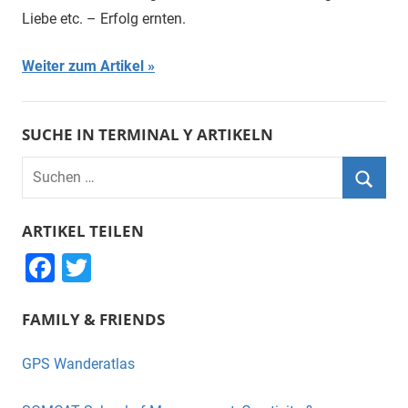
Liebe etc. – Erfolg ernten.
Weiter zum Artikel
SUCHE IN TERMINAL Y ARTIKELN
Suchen
nach:
Suche
ARTIKEL TEILEN
F
T
a
wi
FAMILY & FRIENDS
c
tt
e
er
GPS Wanderatlas
b