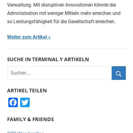
Verwaltung. Mit disruptiven Innovationen könnte die
Administration mit weniger MItteln mehr erreichen und
so Leistungsfähigkeit für die Gesellschaft erreichen.
Weiter zum Artikel
SUCHE IN TERMINAL Y ARTIKELN
Suchen
nach:
Suche
ARTIKEL TEILEN
F
T
a
wi
FAMILY & FRIENDS
c
tt
e
er