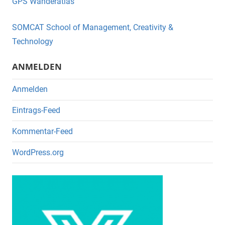
GPS Wanderatlas
b
o
SOMCAT School of Management, Creativity &
o
Technology
k
ANMELDEN
Anmelden
Eintrags-Feed
Kommentar-Feed
WordPress.org