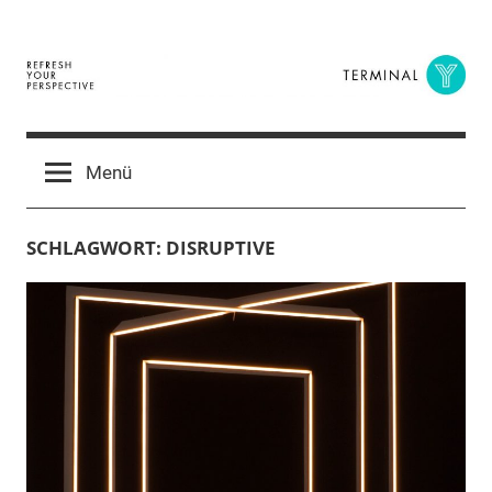
Zum
Inhalt
springen
Terminal
The
Digital
Y
Menü
Business
Magazine
SCHLAGWORT:
DISRUPTIVE