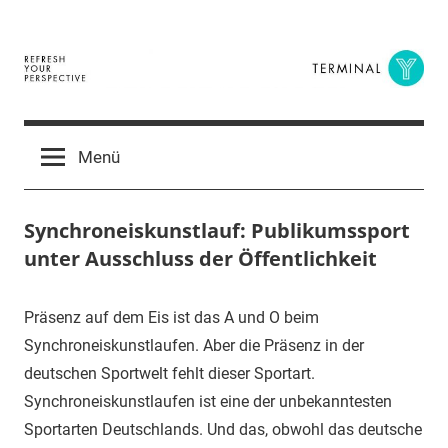
Zum
Inhalt
springen
Terminal
The
Digital
Y
Menü
Business
Magazine
Synchroneiskunstlauf: Publikumssport
unter Ausschluss der Öffentlichkeit
4.
terminal-
Urbi
Präsenz auf dem Eis ist das A und O beim
Juni
y
et
Synchroneiskunstlaufen. Aber die Präsenz in der
2015
orbi
deutschen Sportwelt fehlt dieser Sportart.
Synchroneiskunstlaufen ist eine der unbekanntesten
Sportarten Deutschlands. Und das, obwohl das deutsche