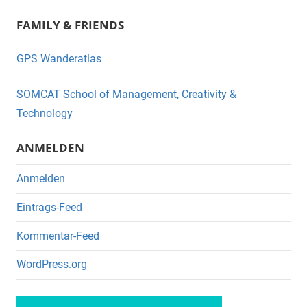
a
wi
FAMILY & FRIENDS
c
tt
e
er
GPS Wanderatlas
b
o
SOMCAT School of Management, Creativity &
o
Technology
k
ANMELDEN
Anmelden
Eintrags-Feed
Kommentar-Feed
WordPress.org