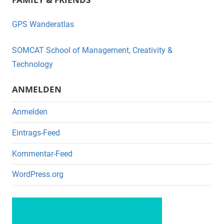
c
tt
e
er
GPS Wanderatlas
b
o
SOMCAT School of Management, Creativity &
o
Technology
k
ANMELDEN
Anmelden
Eintrags-Feed
Kommentar-Feed
WordPress.org