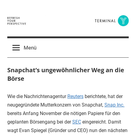
Zum
Inhalt
springen
Terminal
The
Digital
Y
Menü
Business
Magazine
Snapchat’s ungewöhnlicher Weg an die
Börse
21.
terminal-
Urbi
Wie die Nachrichtenagentur
Reuters
berichtete, hat der
November
y
et
neugegründete Mutterkonzern von Snapchat,
Snap Inc.
2016
orbi
bereits Anfang November die nötigen Papiere für den
geplanten Börsengang bei der
SEC
eingereicht. Damit
wagt Evan Spiegel (
Gründer und CEO
) nun den nächsten