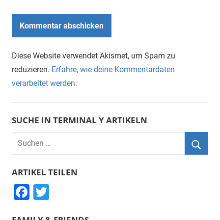
Diese Website verwendet Akismet, um Spam zu
reduzieren.
Erfahre, wie deine Kommentardaten
verarbeitet werden.
SUCHE IN TERMINAL Y ARTIKELN
Suchen
nach:
Suche
ARTIKEL TEILEN
F
T
a
wi
FAMILY & FRIENDS