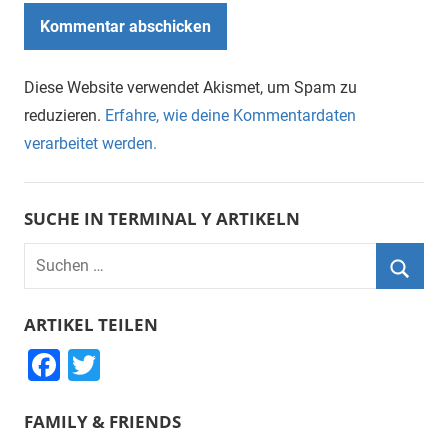
Diese Website verwendet Akismet, um Spam zu
reduzieren.
Erfahre, wie deine Kommentardaten
verarbeitet werden.
SUCHE IN TERMINAL Y ARTIKELN
Suchen
nach:
Suche
ARTIKEL TEILEN
F
T
a
wi
FAMILY & FRIENDS
c
tt