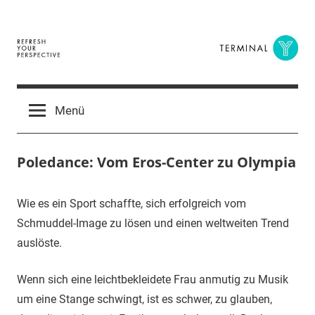
Zum
Inhalt
springen
Terminal
The
Digital
Y
Menü
Business
Magazine
Poledance: Vom Eros-Center zu Olympia
16.
terminal-
Urbi
Wie es ein Sport schaffte, sich erfolgreich vom
Dezember
y
et
Schmuddel-Image zu lösen und einen weltweiten Trend
2014
orbi
auslöste.
Wenn sich eine leichtbekleidete Frau anmutig zu Musik
um eine Stange schwingt, ist es schwer, zu glauben,