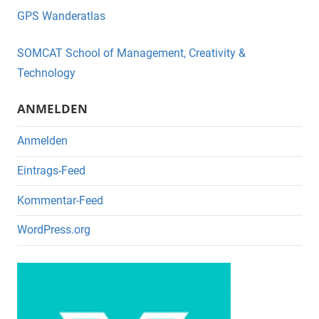
e
er
GPS Wanderatlas
b
o
SOMCAT School of Management, Creativity &
o
Technology
k
ANMELDEN
Anmelden
Eintrags-Feed
Kommentar-Feed
WordPress.org