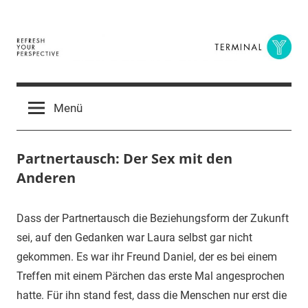
Zum
Inhalt
springen
Terminal
The
Digital
Y
Menü
Business
Magazine
Partnertausch: Der Sex mit den
Anderen
7.
terminal-
Urbi
Dass der Partnertausch die Beziehungsform der Zukunft
Oktober
y
et
sei, auf den Gedanken war Laura selbst gar nicht
2015
orbi
gekommen. Es war ihr Freund Daniel, der es bei einem
Treffen mit einem Pärchen das erste Mal angesprochen
hatte. Für ihn stand fest, dass die Menschen nur erst die