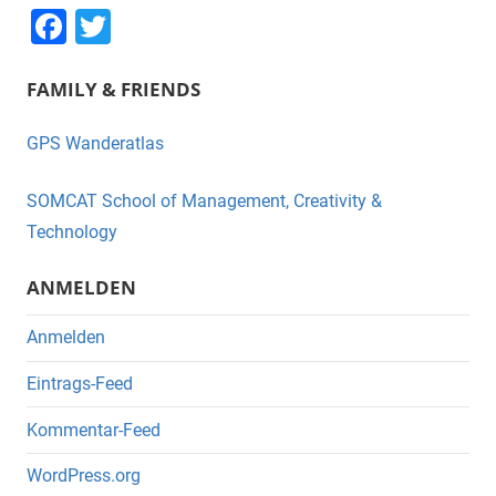
F
T
a
wi
FAMILY & FRIENDS
c
tt
e
er
GPS Wanderatlas
b
o
SOMCAT School of Management, Creativity &
o
Technology
k
ANMELDEN
Anmelden
Eintrags-Feed
Kommentar-Feed
WordPress.org