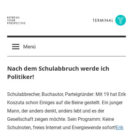
Zum
Inhalt
springen
Terminal
The
Digital
Y
Menü
Business
Magazine
Nach dem Schulabbruch werde ich
Politiker!
20.
terminal-
Urbi
Schulabbrecher, Buchautor, Parteigründer: Mit 19 hat Erik
April
y
et
Koszuta schon Einiges auf die Beine gestellt. Ein junger
2016
orbi
Mann, der anders denkt, anders lebt und es der
Gesellschaft zeigen möchte. Sein Programm: Keine
Schulnoten, freies Internet und Energiewende sofort!
Erik