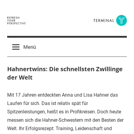
Zum
Inhalt
springen
Terminal
The
Digital
Y
Menü
Business
Magazine
Hahnertwins: Die schnellsten Zwillinge
der Welt
29.
terminal-
Urbi
Mit 17 Jahren entdeckten Anna und Lisa Hahner das
November
y
et
Laufen für sich. Das ist relativ spät für
2015
orbi
Spitzenleistungen, heißt es in Profikreisen. Doch heute
messen sich die Hahner-Schwestern mit den Besten der
Welt. Ihr Erfolgsrezept: Training, Leidenschaft und