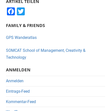
ARTIKEL TEILEN
F
T
a
wi
FAMILY & FRIENDS
c
tt
e
er
GPS Wanderatlas
b
o
SOMCAT School of Management, Creativity &
o
Technology
k
ANMELDEN
Anmelden
Eintrags-Feed
Kommentar-Feed