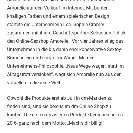
Amorelie auf den Verkauf im Internet. Mit bunten,
knalligen Farben und einem spielerischen Design
startete die Unternehmerin Lea- Sophie Cramer
zusammen mit ihrem Geschäftspartner Sebastian Pollok
den Online-Sexshop Amorelie. Vor vier Jahren stieg das
Unternehmen in die bis dahin eher konservative Sextoy-
Branche ein und sorgte für Wirbel. Mit der
Unternehmens-Philosophie, „Neue Wege wagen, statt im
Alltagstrott versinken“, wagt sich Amorelie nun aus der
virtuellen in die reale Welt.
Obwohl die Produkte erst ab Juli in dm-Märkten zu
finden sind, sind sie bereits im dm-Online Shop zu
kaufen. Die ersten anvisierten Produkte beginnen bei ca.
20 €- ganz nach dem Motto: „Mach’s dir billig!“