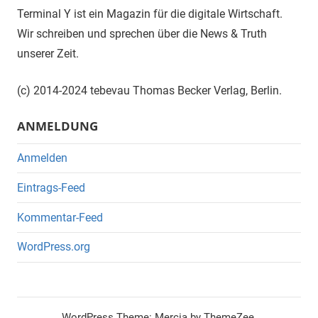
Terminal Y ist ein Magazin für die digitale Wirtschaft.
Wir schreiben und sprechen über die News & Truth
unserer Zeit.
(c) 2014-2024 tebevau Thomas Becker Verlag, Berlin.
ANMELDUNG
Anmelden
Eintrags-Feed
Kommentar-Feed
WordPress.org
WordPress Theme: Mercia by ThemeZee.