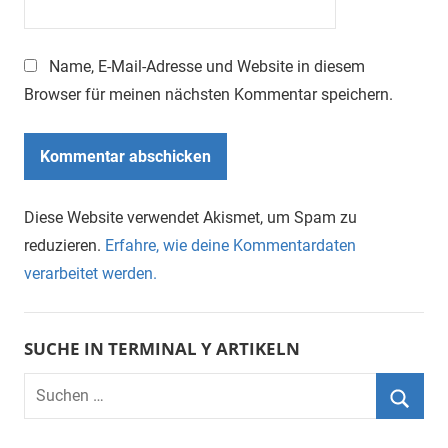
Name, E-Mail-Adresse und Website in diesem
Browser für meinen nächsten Kommentar speichern.
Diese Website verwendet Akismet, um Spam zu
reduzieren.
Erfahre, wie deine Kommentardaten
verarbeitet werden.
SUCHE IN TERMINAL Y ARTIKELN
Suchen
nach:
Suche