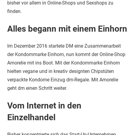
bisher vor allem in Online-Shops und Sexshops zu
finden.
Alles begann mit einem Einhorn
Im Dezember 2016 startete DM eine Zusammenarbeit
der Kondommarke Einhorn, nun kommt der Online-Shop
Amorelie mit ins Boot. Mit der Kondommarke Einhorn
hielten vegane und in kreativ designten Chipstüten
verpackte Kondome Einzug dm-Regale. Mit Amorelie
geht dm einen Schritt weiter.
Vom Internet in den
Einzelhandel
Bisher konzentrierte sich das Start-Up-Unternehmen