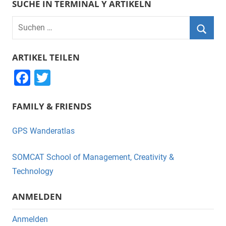
SUCHE IN TERMINAL Y ARTIKELN
Suchen
nach:
Suche
ARTIKEL TEILEN
F
T
a
wi
FAMILY & FRIENDS
c
tt
e
er
GPS Wanderatlas
b
o
SOMCAT School of Management, Creativity &
o
Technology
k
ANMELDEN
Anmelden