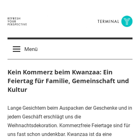
Zum
Inhalt
springen
Terminal
The
Digital
Y
Menü
Business
Magazine
Kein Kommerz beim Kwanzaa: Ein
Feiertag für Familie, Gemeinschaft und
Kultur
18.
terminal-
Urbi
Lange Gesichtern beim Auspacken der Geschenke und in
November
y
et
jedem Geschäft erschlägt uns die
2015
orbi
Weihnachtsdekoration. Kommerzfreie Feiertage sind für
uns fast schon undenkbar. Kwanzaa ist da eine