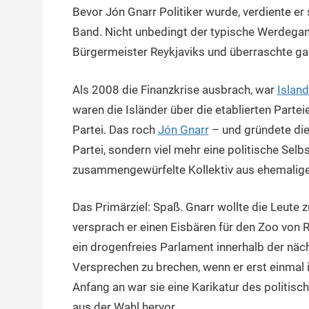
Bevor Jón Gnarr Politiker wurde, verdiente er 
26.
terminal-
Urbi
November
y
et
Band. Nicht unbedingt der typische Werdegan
2015
orbi
Bürgermeister Reykjaviks und überraschte gan
Als 2008 die Finanzkrise ausbrach, war
Island
waren die Isländer über die etablierten Partei
Partei. Das roch
Jón Gnarr
– und gründete die 
Partei, sondern viel mehr eine politische Sel
zusammengewürfelte Kollektiv aus ehemalige
Das Primärziel: Spaß. Gnarr wollte die Leut
versprach er einen Eisbären für den Zoo von R
ein drogenfreies Parlament innerhalb der näch
Versprechen zu brechen, wenn er erst einmal
Anfang an war sie eine Karikatur des politisc
aus der Wahl hervor.