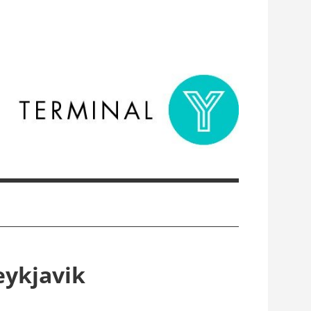
eykjavik