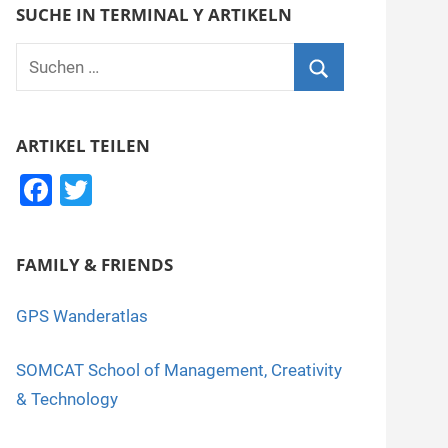
SUCHE IN TERMINAL Y ARTIKELN
Suchen
nach:
Suchen
ARTIKEL TEILEN
F
T
a
wi
c
tt
FAMILY & FRIENDS
e
er
b
GPS Wanderatlas
o
SOMCAT School of Management, Creativity
o
& Technology
k