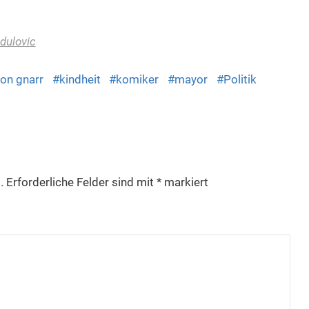
dulovic
jon gnarr
kindheit
komiker
mayor
Politik
.
Erforderliche Felder sind mit
*
markiert