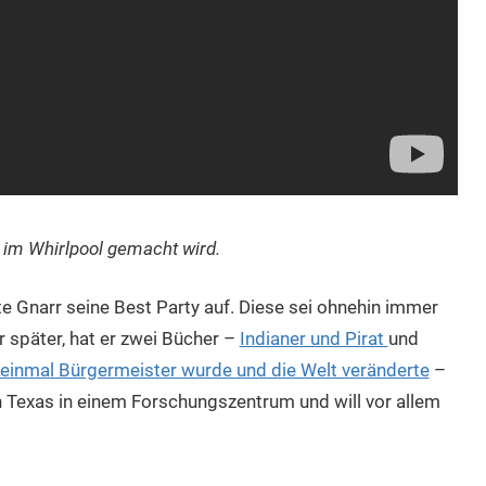
ie im Whirlpool gemacht wird.
e Gnarr seine Best Party auf. Diese sei ohnehin immer
r später, hat er zwei Bücher –
Indianer und Pirat
und
h einmal Bürgermeister wurde und die Welt veränderte
–
in Texas in einem Forschungszentrum und will vor allem