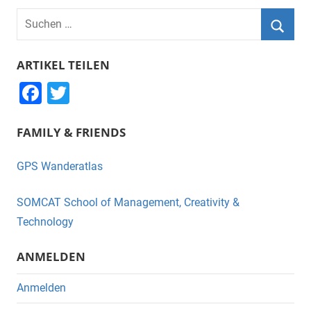
Suchen
nach:
Suche
ARTIKEL TEILEN
F
T
a
wi
FAMILY & FRIENDS
c
tt
e
er
GPS Wanderatlas
b
o
SOMCAT School of Management, Creativity &
o
Technology
k
ANMELDEN
Anmelden