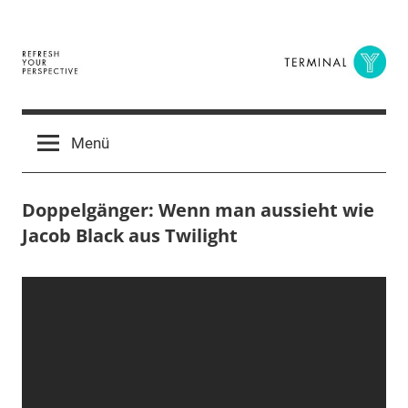
Zum
Inhalt
springen
Terminal
The
Digital
Y
Menü
Business
Magazine
Doppelgänger: Wenn man aussieht wie
Jacob Black aus Twilight
1.
terminal-
Urbi
Oktober
y
et
2015
orbi