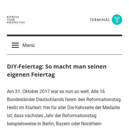
Zum
Inhalt
springen
Terminal
The
Digital
Y
Menü
Business
Magazine
DIY-Feiertag: So macht man seinen
eigenen Feiertag
29.
terminal-
Urbi
Am 31. Oktober 2017 war es nun so weit. Alle 16
Oktober
y
et
Bundesländer Deutschlands feiern den Reformationstag.
2017
orbi
Heißt im Klartext: frei für alle! Die Kehrseite der Medaille
ist, dass nächstes Jahr der Reformationstag
beispielsweise in Berlin, Bayern oder Nordrhein-