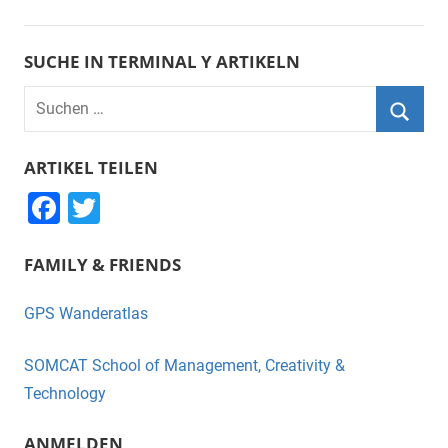
SUCHE IN TERMINAL Y ARTIKELN
Suchen
nach:
Suche
ARTIKEL TEILEN
F
T
a
wi
FAMILY & FRIENDS
c
tt
e
er
GPS Wanderatlas
b
o
SOMCAT School of Management, Creativity &
o
Technology
k
ANMELDEN