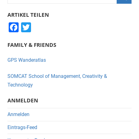
nach:
Suche
ARTIKEL TEILEN
F
T
a
wi
FAMILY & FRIENDS
c
tt
e
er
GPS Wanderatlas
b
o
SOMCAT School of Management, Creativity &
o
Technology
k
ANMELDEN
Anmelden
Eintrags-Feed