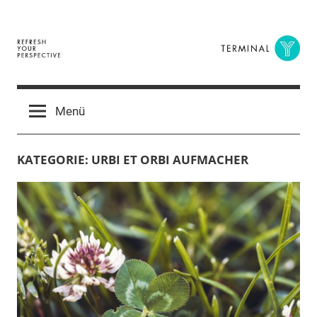
Zum
Inhalt
springen
Terminal
The
Digital
Y
Menü
Business
Magazine
KATEGORIE:
URBI ET ORBI AUFMACHER