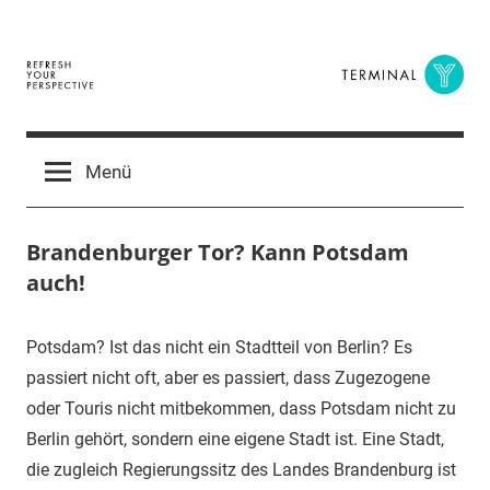
Zum
Inhalt
springen
Terminal
The
Digital
Y
Menü
Business
Magazine
Brandenburger Tor? Kann Potsdam
auch!
3.
terminal-
Urbi
Potsdam? Ist das nicht ein Stadtteil von Berlin? Es
April
y
et
passiert nicht oft, aber es passiert, dass Zugezogene
2017
orbi
oder Touris nicht mitbekommen, dass Potsdam nicht zu
Berlin gehört, sondern eine eigene Stadt ist. Eine Stadt,
die zugleich Regierungssitz des Landes Brandenburg ist