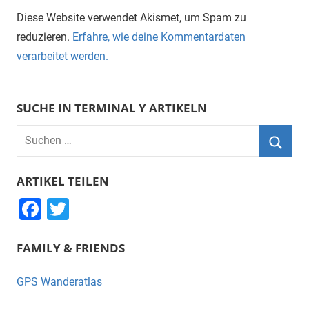
Diese Website verwendet Akismet, um Spam zu
reduzieren.
Erfahre, wie deine Kommentardaten
verarbeitet werden.
SUCHE IN TERMINAL Y ARTIKELN
Suchen
nach:
Suche
ARTIKEL TEILEN
F
T
a
wi
FAMILY & FRIENDS
c
tt
e
er
GPS Wanderatlas
b