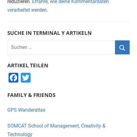
reduzieren.
Erfahre, wie deine Kommentardaten
verarbeitet werden.
SUCHE IN TERMINAL Y ARTIKELN
Suchen
nach:
Suche
ARTIKEL TEILEN
F
T
a
wi
FAMILY & FRIENDS
c
tt
e
er
GPS Wanderatlas
b
o
SOMCAT School of Management, Creativity &
o
Technology