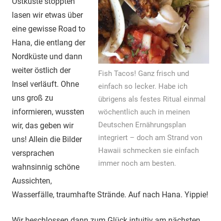
Ostküste stoppten
lasen wir etwas über
eine gewisse Road to
Hana, die entlang der
Nordküste und dann
weiter östlich der
Fish Tacos! Ganz frisch und
Insel verläuft. Ohne
einfach so lecker. Habe ich
uns groß zu
übrigens als festes Ritual einmal
informieren, wussten
wöchentlich auch in meinen
Deutschen Ernährungsplan
wir, das geben wir
integriert – doch am Strand von
uns! Allein die Bilder
Hawaii schmecken sie einfach
versprachen
immer noch am besten.
wahnsinnig schöne
Aussichten,
Wasserfälle, traumhafte Strände. Auf nach Hana. Yippie!
Wir beschlossen dann zum Glück intuitiv am nächsten