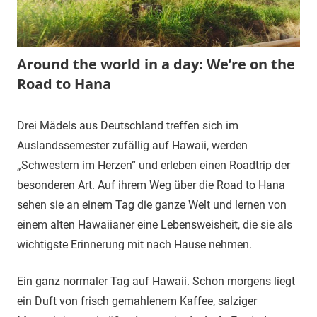
Around the world in a day: We’re on the
Road to Hana
3.
terminal-
Urbi
Drei Mädels aus Deutschland treffen sich im
September
y
et
Auslandssemester zufällig auf Hawaii, werden
2016
orbi
„Schwestern im Herzen“ und erleben einen Roadtrip der
besonderen Art. Auf ihrem Weg über die Road to Hana
sehen sie an einem Tag die ganze Welt und lernen von
einem alten Hawaiianer eine Lebensweisheit, die sie als
wichtigste Erinnerung mit nach Hause nehmen.
Ein ganz normaler Tag auf Hawaii. Schon morgens liegt
ein Duft von frisch gemahlenem Kaffee, salziger