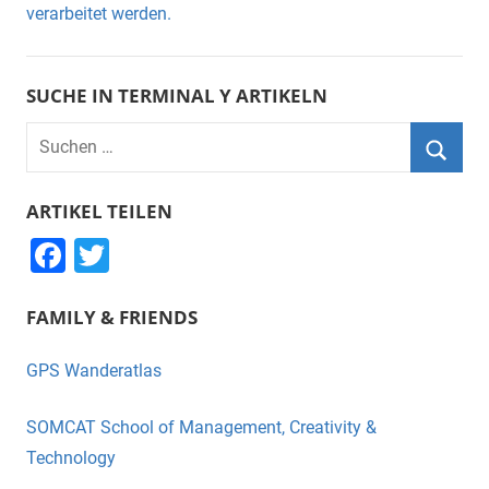
verarbeitet werden.
SUCHE IN TERMINAL Y ARTIKELN
Suchen
nach:
Suche
ARTIKEL TEILEN
F
T
a
wi
FAMILY & FRIENDS
c
tt
e
er
GPS Wanderatlas
b
o
SOMCAT School of Management, Creativity &
o
Technology