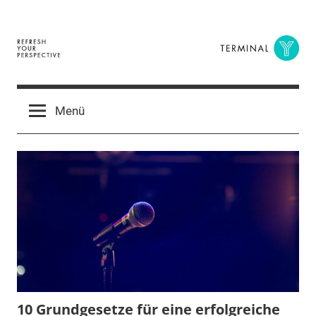
Zum
Inhalt
springen
Terminal
The
Digital
Y
Menü
Business
Magazine
10 Grundgesetze für eine erfolgreiche