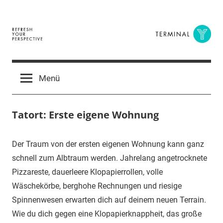
Zum
Inhalt
springen
Terminal
The
Digital
Y
Menü
Business
Magazine
Tatort: Erste eigene Wohnung
29.
terminal-
Urbi
Der Traum von der ersten eigenen Wohnung kann ganz
April
y
et
schnell zum Albtraum werden. Jahrelang angetrocknete
2017
orbi
Pizzareste, dauerleere Klopapierrollen, volle
Wäschekörbe, berghohe Rechnungen und riesige
Spinnenwesen erwarten dich auf deinem neuen Terrain.
Wie du dich gegen eine Klopapierknappheit, das große