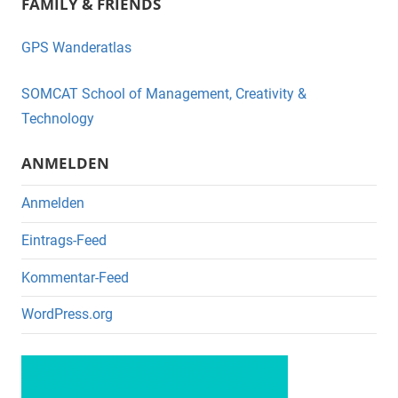
FAMILY & FRIENDS
c
tt
e
er
GPS Wanderatlas
b
o
SOMCAT School of Management, Creativity &
o
Technology
k
ANMELDEN
Anmelden
Eintrags-Feed
Kommentar-Feed
WordPress.org