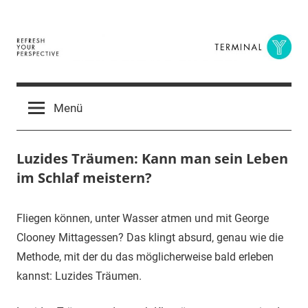
Zum
Inhalt
springen
Terminal
The
Digital
Y
Menü
Business
Magazine
Luzides Träumen: Kann man sein Leben
im Schlaf meistern?
29.
terminal-
Urbi
Fliegen können, unter Wasser atmen und mit George
Januar
y
et
Clooney Mittagessen? Das klingt absurd, genau wie die
2018
orbi
Methode, mit der du das möglicherweise bald erleben
kannst: Luzides Träumen.