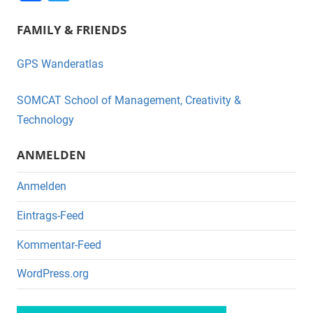
a
wi
FAMILY & FRIENDS
c
tt
e
er
GPS Wanderatlas
b
o
SOMCAT School of Management, Creativity &
o
Technology
k
ANMELDEN
Anmelden
Eintrags-Feed
Kommentar-Feed
WordPress.org