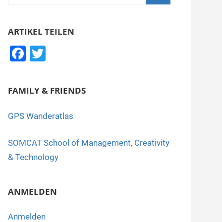
nach:
Suchen
ARTIKEL TEILEN
F
T
a
wi
c
tt
FAMILY & FRIENDS
e
er
b
GPS Wanderatlas
o
SOMCAT School of Management, Creativity
o
& Technology
k
ANMELDEN
Anmelden