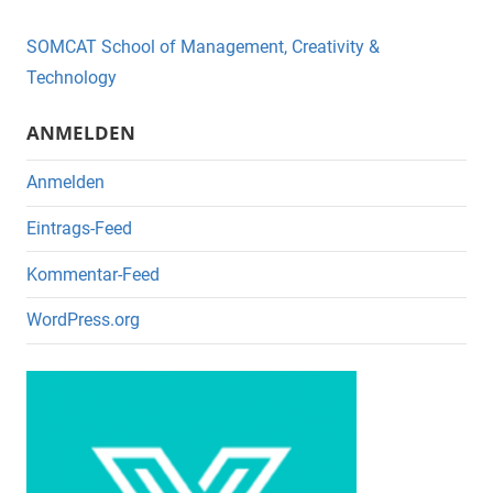
b
o
SOMCAT School of Management, Creativity &
o
Technology
k
ANMELDEN
Anmelden
Eintrags-Feed
Kommentar-Feed
WordPress.org