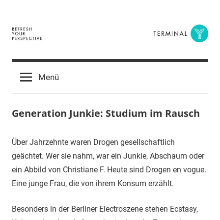
Zum
Inhalt
springen
Terminal
The
Digital
Y
Menü
Business
Magazine
Generation Junkie: Studium im Rausch
25.
terminal-
Urbi
Über Jahrzehnte waren Drogen gesellschaftlich
November
y
et
geächtet. Wer sie nahm, war ein Junkie, Abschaum oder
2014
orbi
ein Abbild von Christiane F. Heute sind Drogen en vogue.
Eine junge Frau, die von ihrem Konsum erzählt.
Besonders in der Berliner Electroszene stehen Ecstasy,