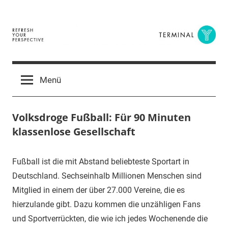
Zum
Inhalt
springen
Terminal
The
Digital
Y
Menü
Business
Magazine
Volksdroge Fußball: Für 90 Minuten
klassenlose Gesellschaft
15.
terminal-
Urbi
Fußball ist die mit Abstand beliebteste Sportart in
November
y
et
Deutschland. Sechseinhalb Millionen Menschen sind
2016
orbi
Mitglied in einem der über 27.000 Vereine, die es
hierzulande gibt. Dazu kommen die unzähligen Fans
und Sportverrückten, die wie ich jedes Wochenende die