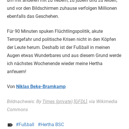
um mit anderen mit zu fiebern, zu jubeln und zu leiden,
und vor den Bildschirmen zuhause verfolgen Millionen
ebenfalls das Geschehen.
Für 90 Minuten spuken Flüchtlingspolitik, akute
Terrorgefahr und politische Krisen nicht in den Köpfen
der Leute herum. Deshalb ist der Fußball in meinen
Augen etwas Wunderbares und aus diesem Grund werde
ich nächstes Wochenende wieder meine Hertha
anfeuern!
Von
Niklas Beke-Bramkamp
Bildnachweis: By
Times (private)
[
GFDL
], via Wikimedia
Commons
Fußball
Hertha BSC