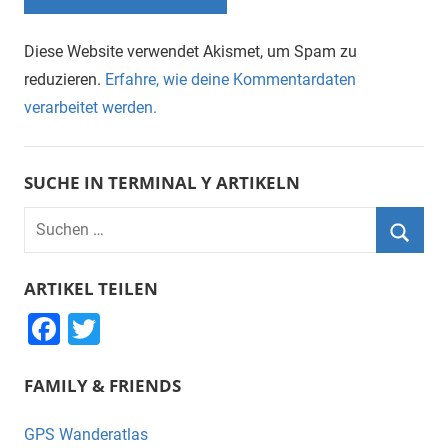
Diese Website verwendet Akismet, um Spam zu
reduzieren.
Erfahre, wie deine Kommentardaten
verarbeitet werden.
SUCHE IN TERMINAL Y ARTIKELN
Suchen
nach:
Suche
ARTIKEL TEILEN
F
T
a
wi
FAMILY & FRIENDS
c
tt
e
er
GPS Wanderatlas