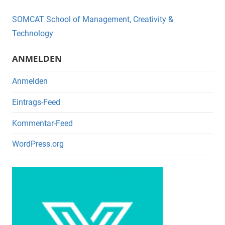
b
o
SOMCAT School of Management, Creativity &
o
Technology
k
ANMELDEN
Anmelden
Eintrags-Feed
Kommentar-Feed
WordPress.org