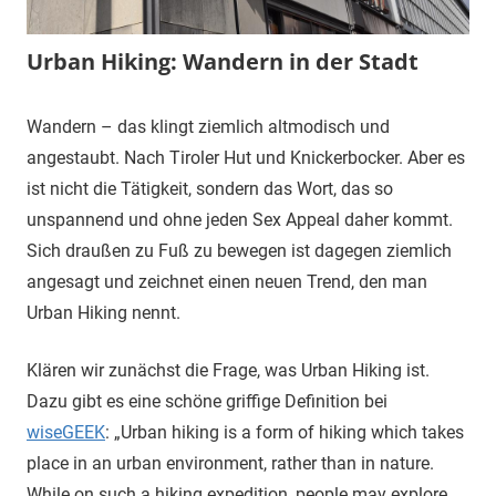
Urban Hiking: Wandern in der Stadt
4.
terminal-
Urbi
Wandern – das klingt ziemlich altmodisch und
September
y
et
angestaubt. Nach Tiroler Hut und Knickerbocker. Aber es
2015
orbi
ist nicht die Tätigkeit, sondern das Wort, das so
unspannend und ohne jeden Sex Appeal daher kommt.
Sich draußen zu Fuß zu bewegen ist dagegen ziemlich
angesagt und zeichnet einen neuen Trend, den man
Urban Hiking nennt.
Klären wir zunächst die Frage, was Urban Hiking ist.
Dazu gibt es eine schöne griffige Definition bei
wiseGEEK
: „Urban hiking is a form of hiking which takes
place in an urban environment, rather than in nature.
While on such a hiking expedition, people may explore