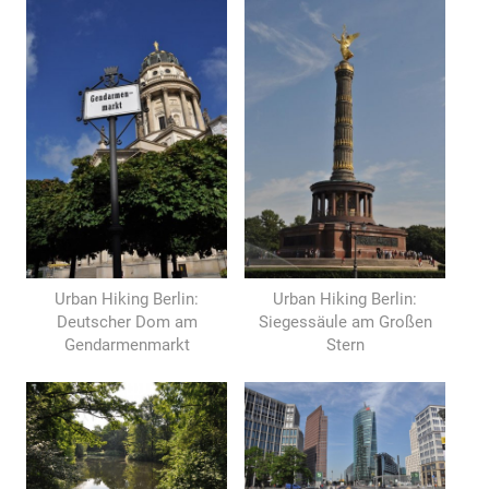
Urban Hiking Berlin:
Urban Hiking Berlin:
Deutscher Dom am
Siegessäule am Großen
Gendarmenmarkt
Stern