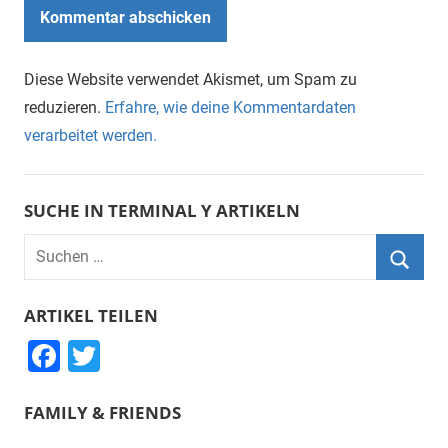
Diese Website verwendet Akismet, um Spam zu
reduzieren.
Erfahre, wie deine Kommentardaten
verarbeitet werden.
SUCHE IN TERMINAL Y ARTIKELN
Suchen
nach:
Suche
ARTIKEL TEILEN
F
T
a
wi
FAMILY & FRIENDS
c
tt