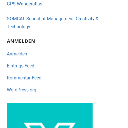
e
er
GPS Wanderatlas
b
o
SOMCAT School of Management, Creativity &
o
Technology
k
ANMELDEN
Anmelden
Eintrags-Feed
Kommentar-Feed
WordPress.org