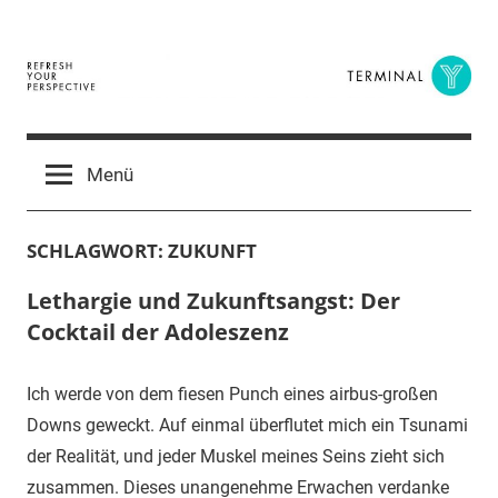
Zum
Inhalt
springen
Terminal
The
Digital
Y
Menü
Business
Magazine
SCHLAGWORT:
ZUKUNFT
Lethargie und Zukunftsangst: Der
Cocktail der Adoleszenz
Ich werde von dem fiesen Punch eines airbus-großen
Downs geweckt. Auf einmal überflutet mich ein Tsunami
der Realität, und jeder Muskel meines Seins zieht sich
zusammen. Dieses unangenehme Erwachen verdanke