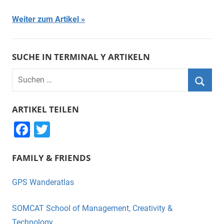
Weiter zum Artikel
SUCHE IN TERMINAL Y ARTIKELN
Suchen
nach:
Suche
ARTIKEL TEILEN
F
T
a
wi
FAMILY & FRIENDS
c
tt
e
er
GPS Wanderatlas
b
o
SOMCAT School of Management, Creativity &
Technology