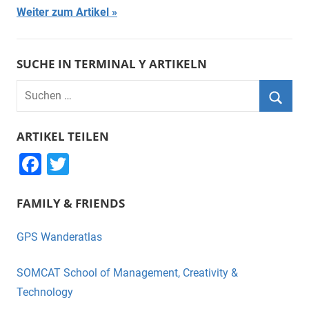
Weiter zum Artikel
SUCHE IN TERMINAL Y ARTIKELN
Suchen
nach:
Suche
ARTIKEL TEILEN
F
T
a
wi
FAMILY & FRIENDS
c
tt
e
er
GPS Wanderatlas
b
o
SOMCAT School of Management, Creativity &
o
Technology