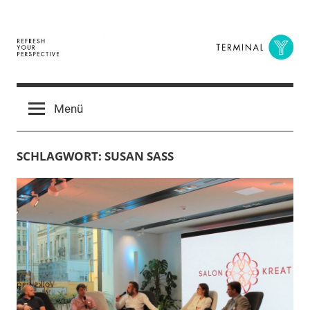
Zum
Inhalt
springen
Terminal
The
Digital
Y
Menü
Business
Magazine
SCHLAGWORT:
SUSAN SASS