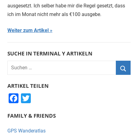
ausgesetzt. Ich selber habe mir die Regel gesetzt, dass
ich im Monat nicht mehr als €100 ausgebe.
Weiter zum Artikel
SUCHE IN TERMINAL Y ARTIKELN
Suchen
nach:
Suche
ARTIKEL TEILEN
F
T
a
wi
FAMILY & FRIENDS
c
tt
e
er
GPS Wanderatlas
b